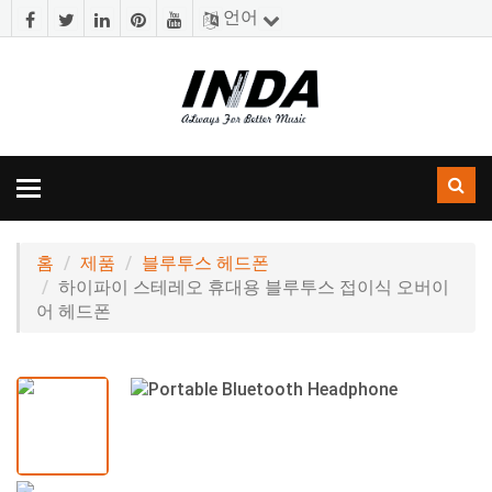
언어
토
글
내
비
홈
제품
블루투스 헤드폰
게
하이파이 스테레오 휴대용 블루투스 접이식 오버이
이
어 헤드폰
션