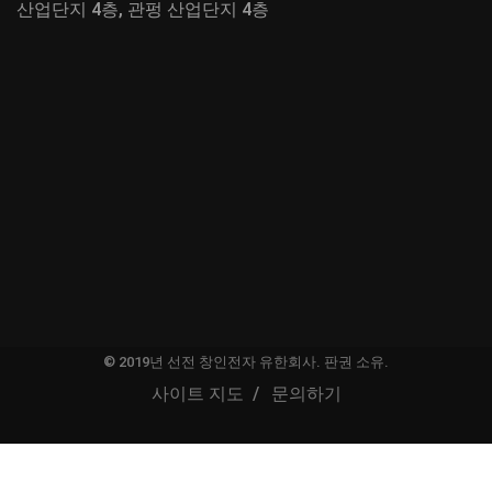
산업단지 4층, 관펑 산업단지 4층
© 2019년 선전 창인전자 유한회사. 판권 소유.
사이트 지도
문의하기