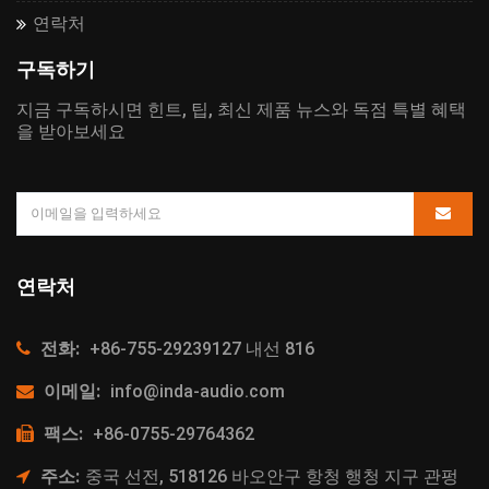
연락처
구독하기
지금 구독하시면 힌트, 팁, 최신 제품 뉴스와 독점 특별 혜택
을 받아보세요
연락처
전화:
+86-755-29239127 내선 816
이메일:
info@inda-audio.com
팩스:
+86-0755-29764362
주소:
중국 선전, 518126 바오안구 항청 행청 지구 관펑