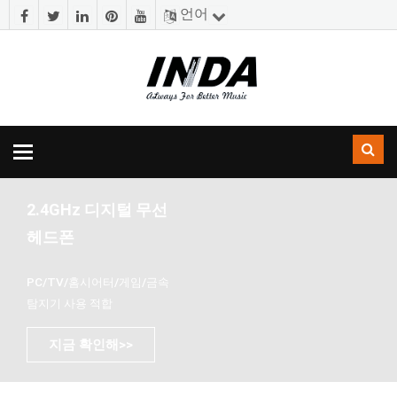
언어
토
글
내
2.4GHz 디지털 무선
비
게
헤드폰
이
션
PC/TV/홈시어터/게임/금속
탐지기 사용 적합
지금 확인해>>