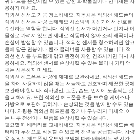
귀 패드를 손상시킬 수 있는 강한 화학물질이나 연마재는 사
용하지 마세요.
적외선 센서도 가끔 청소하세요. 자동차용 적외선 헤드폰의
적외선 센서는 차량 스테레오 시스템의 송신기에서 신호를
수신하는 역할을 합니다. 적외선 센서가 더럽거나 먼지나 이
물질로 가려져 있으면 제대로 작동하지 않아 소리 왜곡이나
손실이 발생할 수 있습니다. 적외선 센서를 청소하려면 알코
올에 담근 면봉이나 렌즈 클리너를 사용할 수 있습니다. 적
외선 센서를 부드럽게 닦고 완전히 자연 건조시키면 다시 사
용하세요. 적외선 센서를 손상시킬 수 있는 물이나 기타 액
체는 사용하지 마세요.
적외선 헤드폰은 차량에 제대로 보관하세요. 적외선 헤드폰
을 차에 사용하지 않을 때는 서늘하고 건조하며 깨끗한 곳에
보관해야 합니다. 직사광선, 고온, 습도, 먼지에 노출되는 것
을 피하세요. 또한 적외선 헤드폰을 차용 보호용 케이스나
가방으로 보관해 긁히거나 손상되는 것을 방지할 수도 있습
니다. 차량용 적외선 헤드폰을 접거나 구부리지 마세요. 이
는 내부 전선이나 부품을 손상시킬 수 있습니다.
필요할 때 배터리를 교체하세요. 자동차용 적외선 헤드폰 배
터리가 무선으로 작동할 수 있도록 전력을 공급합니다. 차량
용 적외선 헤드폰의 용도와 모델에 따라 배터리는 몇 시간